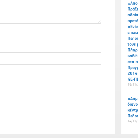
«Απο
Πράξ
πλαί
προτά
«Ενίσ
επιχε
Πελοπ
τους
Πληρο
καθώ
στα π
Προγ
2014
ΚΕ-Π
18/11/
«Δημι
διανο
κέντρ
Πελο
14/11/