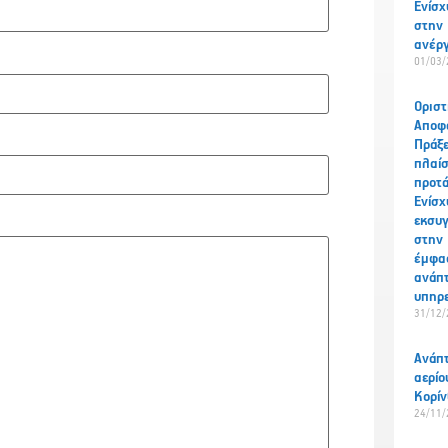
Ενίσχ
στην
ανέρ
01/03/
Οριστ
Αποφά
Πράξ
πλαί
προτά
Ενίσχ
εκσυ
στην
έμφασ
ανάπτ
υπηρ
31/12/
Ανάπτ
αερίο
Κορίν
24/11/