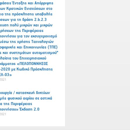
φάσεις Ένταξης και Απόρριψης
εων Κρατικών Ενισχύσεων στο
σιο της πρόσκλησης υποβολής
σεων για τη δράση 2.b.2.3
χυση πολύ μικρών και μικρών
ιρήσεων της Περιφέρειας
οννήσου για τον εκσυγχρονισμό
 μέσω της χρήσης Τεχνολογιών
φορικής και Επικοινωνίας (ΤΠΕ)
ς και συστημάτων αυτοματισμού”
λαίσια του Επιχειρησιακού
ράμματος «ΠΕΛΟΠΟΝΝΗΣΟΣ
-2020 με Κωδικό Πρόσκλησης
ΕΛ-03»
2021
ουργία / κατασκευή δικτύων
μής φυσικού αερίου σε αστικά
α της Περιφέρειας
ποννήσου» Έκδοση 2.0
2021