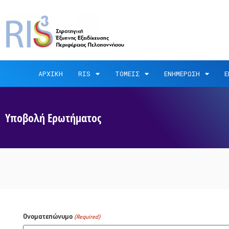
ΑΡΧΙΚΗ
RIS
ΤΟΜΕΙΣ
ΕΝΗΜΕΡΩΣΗ
Ε
Υποβολή Ερωτήματος
Ονοματεπώνυμο
(Required)