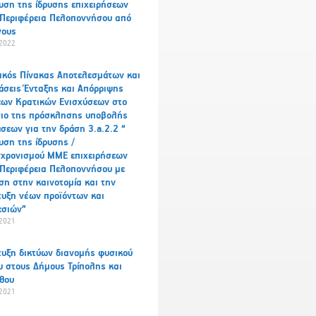
υση της ίδρυσης επιχειρήσεων
 Περιφέρεια Πελοποννήσου από
γους
2022
ικός Πίνακας Αποτελεσμάτων και
σεις Ένταξης και Απόρριψης
εων Κρατικών Ενισχύσεων στο
σιο της πρόσκλησης υποβολής
σεων για την δράση 3.a.2.2 “
υση της ίδρυσης /
γχρονισμού ΜΜΕ επιχειρήσεων
 Περιφέρεια Πελοποννήσου με
η στην καινοτομία και την
υξη νέων προϊόντων και
εσιών”
2021
υξη δικτύων διανομής φυσικού
υ στους Δήμους Τρίπολης και
θου
2021